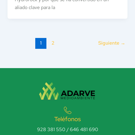
aliado clave para la
1
2
Siguiente
→
Teléfonos
928 381 550 / 646 481 690